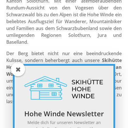
Kanton Solothurn. Mit einer atemberaubenden
Rundum-Aussicht von den Vogesen über den
Schwarzwald bis zu den Alpen ist die Hohe Winde ein
beliebtes Ausflugsziel für Wanderer, Mountainbiker
und Familien aus dem Schwarzbubenland sowie den
umliegenden Regionen Solothurn, Jura und
Baselland.
Der Berg bietet nicht nur eine beeindruckende
Kulisse, sondern beherbergt auch unsere
Skihütte
Hohe Winde
, die von
Mai bis Dezember an
Wochenenden ihre Türen öffnet
. Ein perfekter Ort,
um nach einer Wanderung oder Mountainbike-Tour
einzukehren, die grandiose Aussicht zu geniessen
und sich in entspannter Atmosphäre verwöhnen zu
lassen.
Hohe Winde Newsletter
Melde dich für unseren Newsletter an